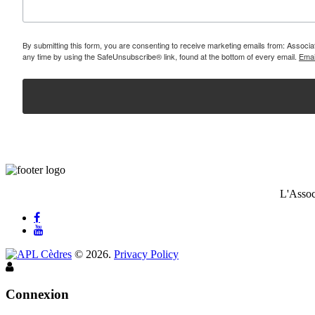
By submitting this form, you are consenting to receive marketing emails from: Assoc
any time by using the SafeUnsubscribe® link, found at the bottom of every email.
Emai
L'Assoc
©
2026
.
Privacy Policy
Connexion