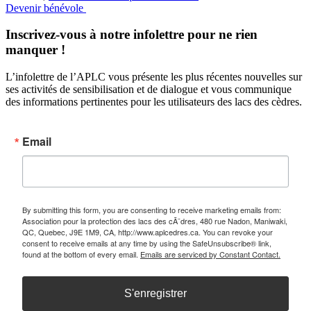
Devenir bénévole
Inscrivez-vous à notre infolettre pour ne rien
manquer !
L’infolettre de l’APLC vous présente les plus récentes nouvelles sur
ses activités de sensibilisation et de dialogue et vous communique
des informations pertinentes pour les utilisateurs des lacs des cèdres.
Email
By submitting this form, you are consenting to receive marketing emails from:
Association pour la protection des lacs des cÃ¨dres, 480 rue Nadon, Maniwaki,
QC, Quebec, J9E 1M9, CA, http://www.aplcedres.ca. You can revoke your
consent to receive emails at any time by using the SafeUnsubscribe® link,
found at the bottom of every email.
Emails are serviced by Constant Contact.
S'enregistrer